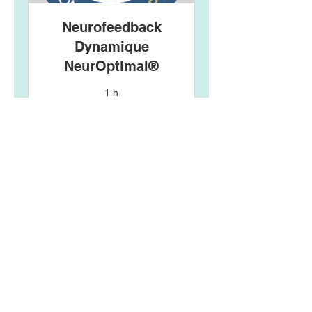
Neurofeedback
Dynamique
NeurOptimal®
1 h
60
60 €
euros
Réserver
linstant_present51
L'Instant Présent
Prestations