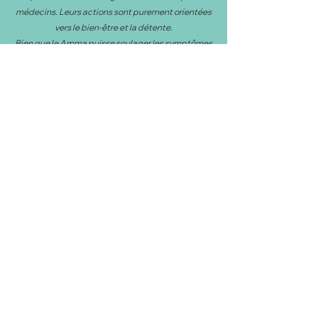
médecins. Leurs actions sont purement orientées
vers le bien-être et la détente.
Bien que le Amma puisse soulager les symptômes
du stress, il ne remplace pas une consultation
médicale.