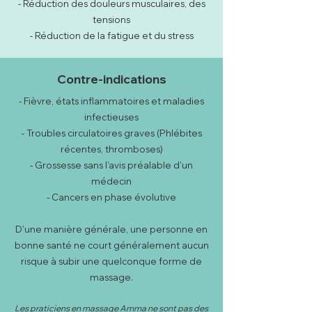
- Réduction des douleurs musculaires, des
tensions
- Réduction de la fatigue et du stress
Contre-indications
- Fièvre, états inflammatoires et maladies
infectieuses
- Troubles circulatoires graves (Phlébites
récentes, thromboses)
- Grossesse sans l'avis préalable d'un
médecin
- Cancers en phase évolutive
D'une manière générale, une personne en
bonne santé ne court généralement aucun
risque à subir une quelconque forme de
massage.
Les praticiens en massage Amma ne sont pas des