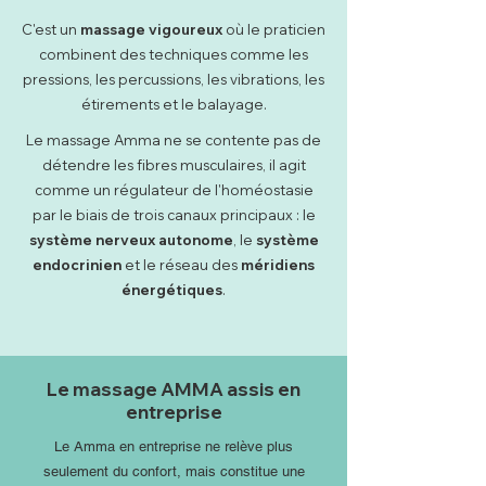
C'est un
massage vigoureux
où le praticien
combinent des techniques comme les
pressions, les percussions, les vibrations, les
étirements et le balayage.
Le massage Amma ne se contente pas de
détendre les fibres musculaires, il agit
comme un régulateur de l'homéostasie
par le biais de trois canaux principaux : le
système nerveux autonome
, le
système
endocrinien
et le réseau des
méridiens
énergétiques
.
Le massage AMMA assis en
entreprise
Le Amma en entreprise ne relève plus
seulement du confort, mais constitue une